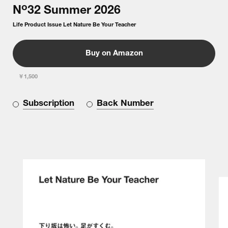
o
N
32
Summer
2026
Life Product Issue Let Nature Be Your Teacher
Buy on Amazon
￥1,500
Subscription
Back Number