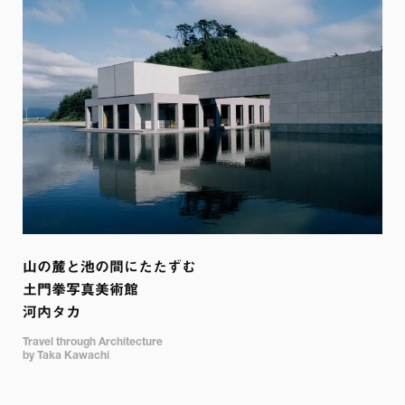
山の麓と池の間にたたずむ

土門拳写真美術館

河内タカ
Travel through Architecture

by Taka Kawachi