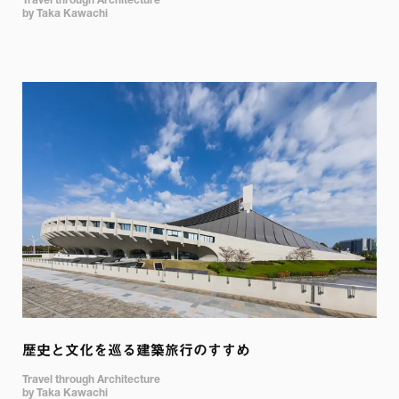
Travel through Architecture 

by Taka Kawachi
歴史と文化を巡る建築旅行のすすめ
Travel through Architecture

by Taka Kawachi