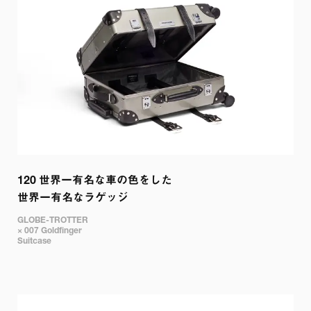
120 
世界一有名な車の色をした

世界一有名なラゲッジ
GLOBE-TROTTER

× 007 Goldfinger

Suitcase