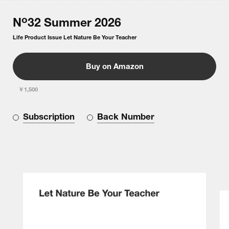
o
N
32
Summer
2026
Life Product Issue Let Nature Be Your Teacher
Buy on Amazon
￥1,500
Subscription
Back Number