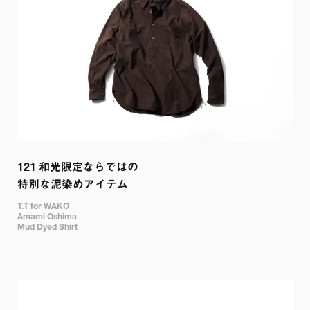
121 
和光限定ならではの

特別な泥染めアイテム
T.T for WAKO

Amami Oshima

Mud Dyed Shirt