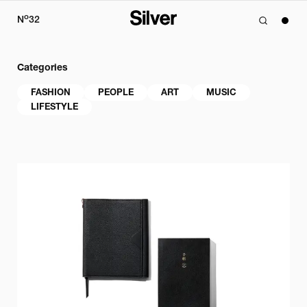
o
N
32
Categories
FASHION
PEOPLE
ART
MUSIC
LIFESTYLE