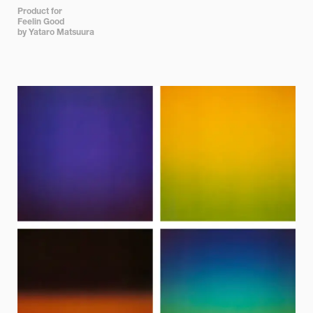
Product for 

Feelin Good 

by Yataro Matsuura