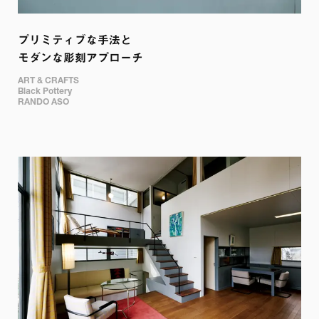
プリミティブな手法と 

モダンな彫刻アプローチ
ART & CRAFTS 

Black Pottery

RANDO ASO