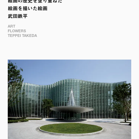
絵画の歴史を塗り重ねた

絵画を描いた絵画

武田鉄平
ART

FLOWERS

TEPPEI TAKEDA