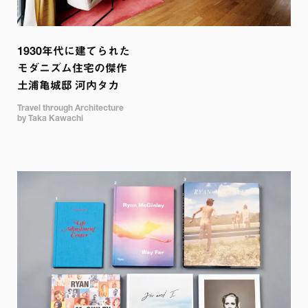
1930年代に建てられた

モダニズム住宅の傑作 

土浦亀城邸 河内タカ
Travel through Architecture 

by Taka Kawachi