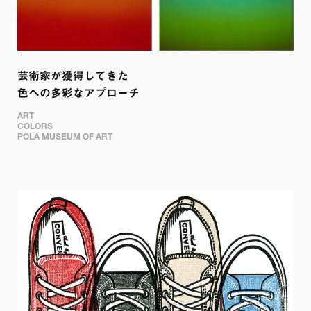
芸術家が獲得してきた

色への多彩なアプローチ
ART

COLORS

POLA MUSEUM OF ART