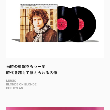
当時の衝撃をもう一度

時代を超えて讃えられる名作
MUSIC

BLONDE ON BLONDE

BOB DYLAN