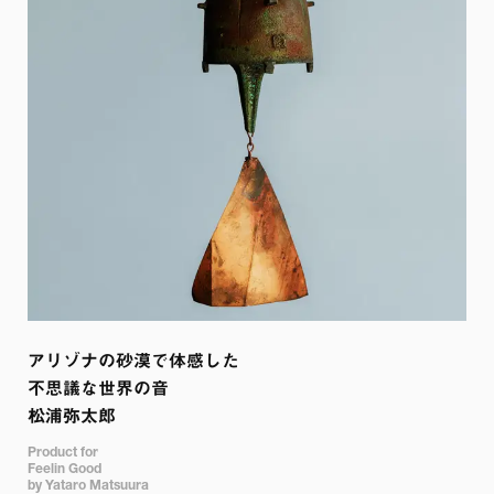
アリゾナの砂漠で体感した

不思議な世界の音

松浦弥太郎
Product for

Feelin Good

by Yataro Matsuura