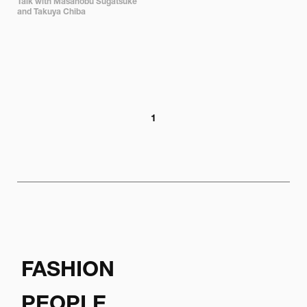
Talk with Masanobu Sugatsuke

and Takuya Chiba
1
FASHION
PEOPLE