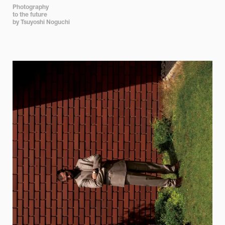
Photography

to the future

by Tsuyoshi Noguchi