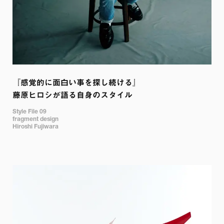
『感覚的に面白い事を探し続ける』

藤原ヒロシが語る自身のスタイル
Style File 09

fragment design

Hiroshi Fujiwara