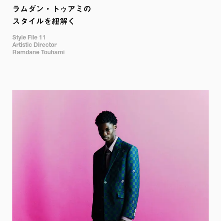
ラムダン・トゥアミの

スタイルを紐解く
Style File 11

Artistic Director

Ramdane Touhami