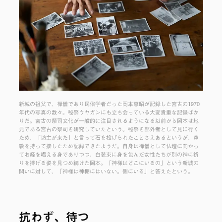
新城の祖父で、禅僧であり民俗学者だった岡本恵昭が記録した宮古の1970
年代の写真の数々。秘祭ウヤガンにも立ち会っている大変貴重な記録ばか
りだ。宮古の祭司文化が一般的に注目されるようになる以前から岡本は地
元である宮古の祭司を研究していたという。秘祭を部外者として見に行く
ため、「坊主が来た」と言って石を投げられたことさえあるというが、尊
敬を持って接したため記録できたようだ。自身は禅僧として仏壇に向かっ
てお経を唱える身でありつつ、白装束に身を包んだ女性たちが別の神に祈
りを捧げる姿を見つめ続けた岡本。「神様はどこにいるの」という新城の
問いに対して、「神様は神棚にはいない。側にいる」と答えたという。
抗わず、待つ