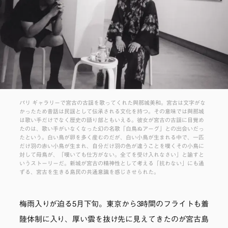
パリ ギャラリーで宮古の古謡を歌ってくれた與那城美和。宮古は文字がな
かったため昔話は民謡として伝承される文化を持つ。その意味では與那城
は歌い手だけでなく歴史の語り部ともいえる。彼女が宮古の古謡に目覚め
たのは、歌い手がいなくなった幻の名歌「白鳥ぬアーグ」との出会いだっ
たという。白い鳥が卵を多く産むのだが、白い小鳥が生まれる中で、一匹
だけ羽の赤い小鳥が生まれ、自分だけ羽の色が違うことを嘆くその小鳥に
対して母鳥が、「嘆いても仕方がない。全てを受け入れなさい」と諭すと
いうストーリーだ。新城が宮古の精神性として考える「抗わない」にも通
ずる、宮古を生きる島民の共通意識を感じさせられた。
梅雨入りが迫る5月下旬。東京から3時間のフライトも着
陸体制に入り、厚い雲を抜け先に見えてきたのが宮古島