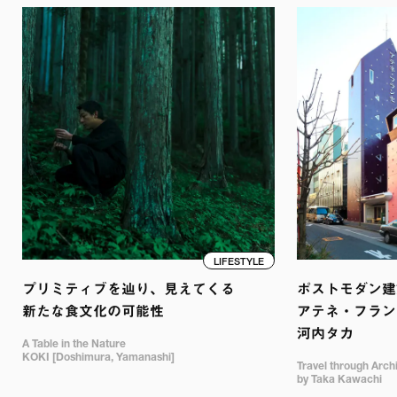
LIFESTYLE
プリミティブを辿り、見えてくる

ポストモダン建築
新たな食文化の可能性
アテネ・フランセ
河内タカ
A Table in the Nature

KOKI [Doshimura, Yamanashi]
Travel through Archit
by Taka Kawachi