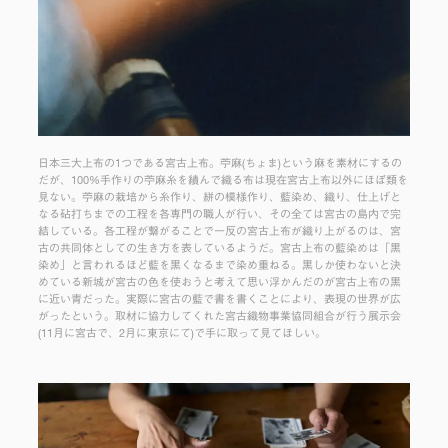
日本三大上布の1つである宮古上布。苧麻(ちょま)という麻を素材にするの
だが、100%手作りの苧麻糸を績んで織る布は現在宮古上布以外にほぼ類を
見ない。苧麻の栽培から糸作り、絣の模様作り、藍染め、織り、仕上げと
なる砧打ちまでの工程を各専門の職人が行い、その全ては宮古の島内で完
結している。各工程が繋がることで一反の宮古上布が織り上がるのは、宮
古の共同体としての生き方を表しているようだ。宮古上布の藍染めは「黒
染め」と言われるほど藍を黒くなるまで染め重ねる。黒しか使わないと決
めている新城が宮古の色を使おうと考えて思い浮かんだのが宮古上布の黒
に近い青だった。実際に宮古の藍で書を書くことにより、表現の世界が広
がったという。取材に協力してくれた宮古織物事業協同組合が行う展示会
(11月に宮古で、2月に東京にて)で手に取って見てほしい。