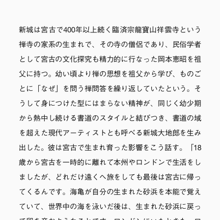
新城は宮古で400年以上続く臨済宗龍寶山祥雲寺という
禅寺の家系の生まれで、その寺の僧侶であり、民俗学者
として宮古の文化探究も精力的に行なった岡本恵昭を祖
父に持つ。幼い頃より禅の思想を祖父から学び、ものご
とに「なぜ」を問う禅問答を繰り返していたという。そ
うして身につけた型にはまらない精神が、同じく幼少期
から熱中し続ける書道のスタイルと結びつき、書道の域
を超えた現代アーティストとも呼べる新城大地郎を生み
出した。彼は宮古で生まれ育った影響をこう話す。「18
歳から宮古を一時的に離れて本州やロンドンで生活をし
ましたが、どれだけ遠くへ旅をしても最後は宮古に帰っ
てくるんです。海亀が自分の生まれた砂浜を本能で覚え
ていて、世界中の海を泳いだ後は、生まれた砂浜に戻っ