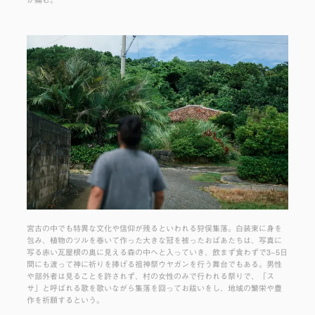
が痛む。
宮古の中でも特異な文化や信仰が残るといわれる狩俣集落。白装束に身を
包み、植物のツルを巻いて作った大きな冠を被ったおばあたちは、写真に
写る赤い瓦屋根の奥に見える森の中へと入っていき、飲まず食わずで3~5日
間にも渡って神に祈りを捧げる祖神祭ウヤガンを行う舞台でもある。男性
や部外者は見ることを許されず、村の女性のみで行われる祭りで、「ス
サ」と呼ばれる歌を歌いながら集落を回ってお祓いをし、地域の繁栄や豊
作を祈願するという。