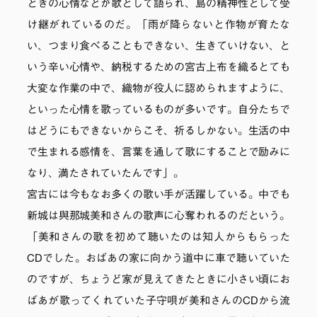
ときの心情などが歌として語られ、島の精神性として受
け継がれているのだ。「雨が降らないと作物が育たな
い、つまり食べることもできない、生きていけない、と
いう辛い心情や、納税するための宮古上布を織るとても
大変な作業の中で、織物が役人に認められますように、
といった心情を歌っているものが多いです。自分たちで
はどうにもできないからこそ、祈るしかない。生活の中
で生まれる感情を、言葉を通して歌にすることで励みに
なり、満たされていたんです」。
宮古には今もなお多くの歌い手が活躍している。中でも
新城は與那城美和さんの歌声に心奪われるのだという。
「美和さんの歌を初めて聴いたのは知人からもらった
CDでした。おばあの家に向かう道中に車で聴いていた
のですが、ちょうど家が見えてきたときに小さい頃にお
ばあが歌ってくれていた子守唄が美和さんのCDから流