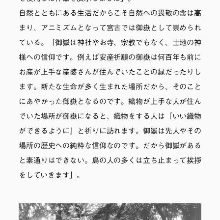
自然とともにある生活だからこそ自然への畏敬の念は高
まり、アニミズムとなって宮古では御嶽として崇められ
ている。「御嶽は神社やお寺、宗教でもなく、土地の神
様への信仰です。例えば安産祈願の御嶽は何百年も前に
お産が上手な産婆さんが住んでいたことの縁だったりし
ます。新たな生命が多く生まれた場所だから、そのこと
にあやかった御嶽となるのです。織物が上手な人が住ん
でいた場所が御嶽になると、織物をする人は『いい織物
ができるように』と祈りに訪れます。御嶽は先人やその
場所の歴史への純粋な信仰なのです。だから御嶽がある
と素通りはできない。島の人の多くは立ち止まって挨拶
をしていきます」。