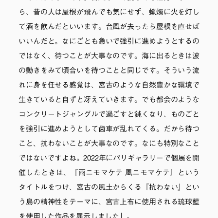
ら、昔の人は屋根が飛んでも気にせず、蝋燭に火を灯し
て酒を飲んだといいます。台風が去ったら屋根を直せば
いいんだと。なにごとも急いで強引に進めようとするの
ではなく、待つことが大事なのです。海に出るときは波
の動きをみて頃合いを待つことと同じです。そういう流
れに身を任せる感覚は、宮古のような自然豊かな環境で
生きていると自ずと冴えていきます。でも都会のような
コンクリートジャングルで過ごすと鈍くなり、ものごと
を強引に進めようとして歯車が乱れてくる。だから待つ
こと、抗わないことが大事なのです。なにも特別なこと
ではないですよね。2022年にパリギャラリーで個展を開
催したときは、『雨ニモマケテ 風ニモマケテ』という
タイトルをつけ、宮古の風土からくる『抗わない』とい
う島の精神性をテーマに、宮古上布に使用される琉球藍
を使用した作品を展示しました」。