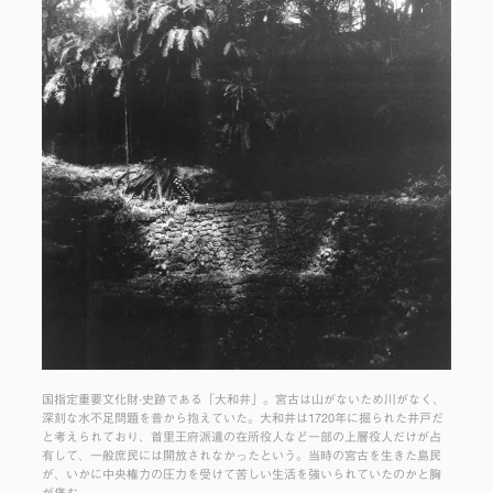
国指定重要文化財·史跡である「大和井」。宮古は山がないため川がなく、
深刻な水不足問題を昔から抱えていた。大和井は1720年に掘られた井戸だ
と考えられており、首里王府派遣の在所役人など一部の上層役人だけが占
有して、一般庶民には開放されなかったという。当時の宮古を生きた島民
が、いかに中央権力の圧力を受けて苦しい生活を強いられていたのかと胸