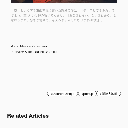
「空」という字を東西南北に書いた新城の作品。「ダンスしてるみたいで
すよね。空(クウ)は禅の哲学でもあり、『あるけどない。ないけどある』を
意味します。好きな言葉で、考えるきっかけになります(新城)」。
Photo Masato Kawamura
Interview & Text Yutaro Okamoto
#
Daichiro Shinjo
#
pickup
#
新城大地郎
Related Articles