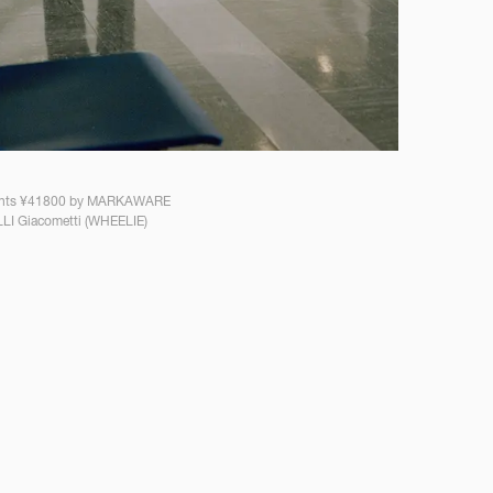
Pants ¥41800 by MARKAWARE
LLI Giacometti (WHEELIE)