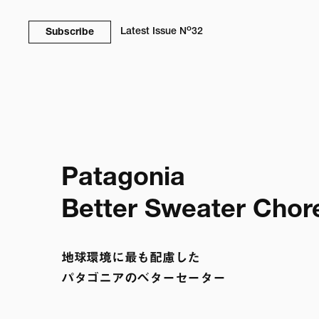
o
Latest Issue
N
32
Subscribe
Patagonia

Better Sweater Chor
地球環境に最も配慮した

パタゴニアのベターセーター