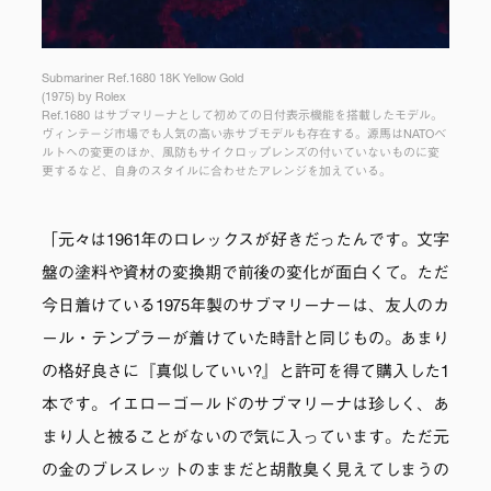
Submariner Ref.1680 18K Yellow Gold
(1975) by Rolex
Ref.1680 はサブマリーナとして初めての日付表示機能を搭載したモデル。
ヴィンテージ市場でも人気の高い赤サブモデルも存在する。源馬はNATOベ
ルトへの変更のほか、風防もサイクロップレンズの付いていないものに変
更するなど、自身のスタイルに合わせたアレンジを加えている。
「元々は1961年のロレックスが好きだったんです。文字
盤の塗料や資材の変換期で前後の変化が面白くて。ただ
今日着けている1975年製のサブマリーナーは、友人のカ
ール・テンプラーが着けていた時計と同じもの。あまり
の格好良さに『真似していい?』と許可を得て購入した1
本です。イエローゴールドのサブマリーナは珍しく、あ
まり人と被ることがないので気に入っています。ただ元
の金のブレスレットのままだと胡散臭く見えてしまうの