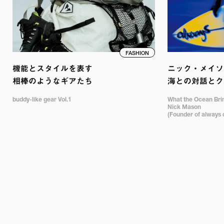
FASHION
機能とスタイルを表す

ニック・メイソン
相棒のようなギアたち
海との対話とク
buddy-like gear Vol.1
What the Ocean Bring
Nick Mason 

(Founder of always 