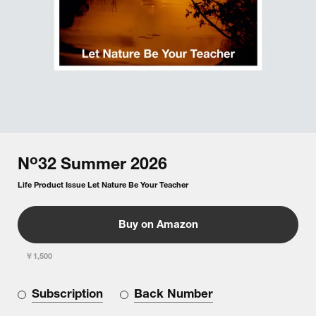
o
N
32
Summer
2026
Life Product Issue Let Nature Be Your Teacher
Buy on Amazon
￥1,500
Subscription
Back Number