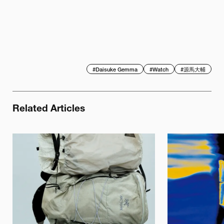
#
Daisuke Gemma
#
Watch
#
源馬大輔
Related Articles