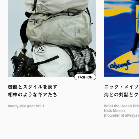
FASHION
機能とスタイルを表す

ニック・メイソン
相棒のようなギアたち
海との対話とク
buddy-like gear Vol.1
What the Ocean Bring
Nick Mason 

(Founder of always 