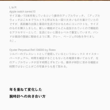
L to R
Apple watch series10
サイズ違いで2本所有しているという藤井のアップルウォッチ。「アップル
ウォッチはこれまでウルトラと呼ばれる一回り大きいものを着けていたの
ですが、長距離の出張と普段の生活で分けるためにコンパクトな、サイズ
のものを購入しました。新しい機能がどんどん追加されていくので機能的
なアクセサリーとして、生活にないと困るレベルで重宝しています。バン
ドは普段の服装に馴染むように黒、グレー、ベージュの3色を作りまし
た」。
Oyster Perpetual Ref.126000 by Rolex
シルバーのブレスレットとして使用しているというロレックス オイスター
パーペチュアル。時間を確認することもないため竜頭を巻いておらず、左
のアップルウォッチが示す時間とずれている。藤井が時計に求める機能は
時間ではないことがこの写真からも見て取れる。
年を重ねて変化した
腕時計への向き合い方