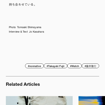
持ち合わせている。
Photo Tomoaki Shimoyama
Interview & Text Jo Kasahara
#
nonnative
#
Takayuki Fujii
#
Watch
#
藤井隆行
Related Articles