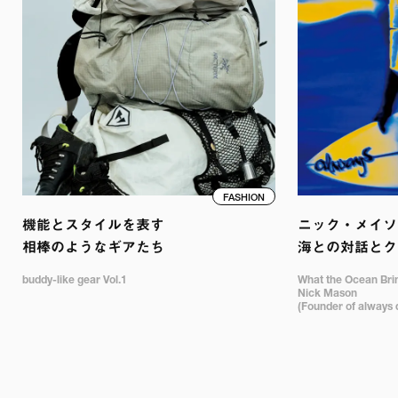
FASHION
機能とスタイルを表す

ニック・メイソン
相棒のようなギアたち
海との対話とク
buddy-like gear Vol.1
What the Ocean Bring
Nick Mason 

(Founder of always 