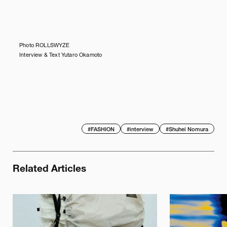
Photo ROLLSWYZE
Interview & Text Yutaro Okamoto
#
FASHION
#
interview
#
Shuhei Nomura
Related Articles