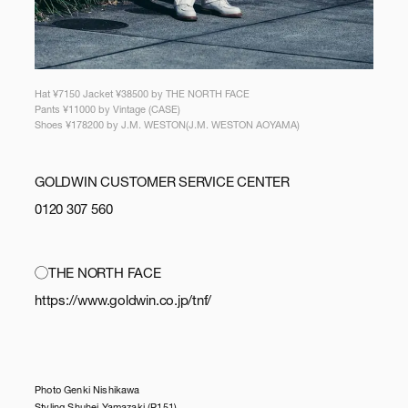
Hat ¥7150 Jacket ¥38500 by THE NORTH FACE
Pants ¥11000 by Vintage (CASE)
Shoes ¥178200 by J.M. WESTON(J.M. WESTON AOYAMA)
GOLDWIN CUSTOMER SERVICE CENTER
0120 307 560
◯THE NORTH FACE
https://www.goldwin.co.jp/tnf/
Photo Genki Nishikawa