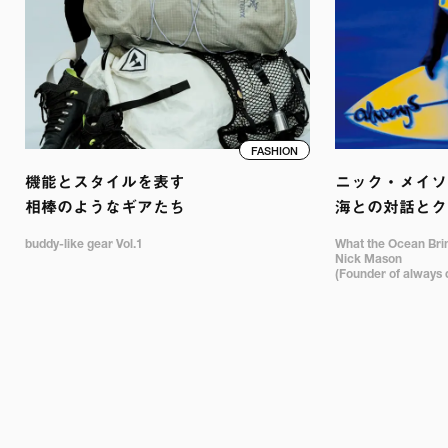
FASHION
機能とスタイルを表す

ニック・メイソン
相棒のようなギアたち
海との対話とク
buddy-like gear Vol.1
What the Ocean Bring
Nick Mason 

(Founder of always 