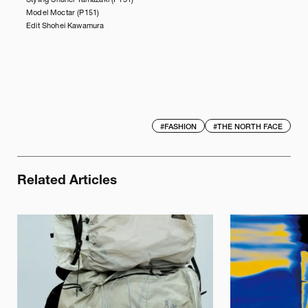
Styling Shuhei Yamazaki (P151)
Model Moctar (P151)
Edit Shohei Kawamura
#
FASHION
#
THE NORTH FACE
Related Articles