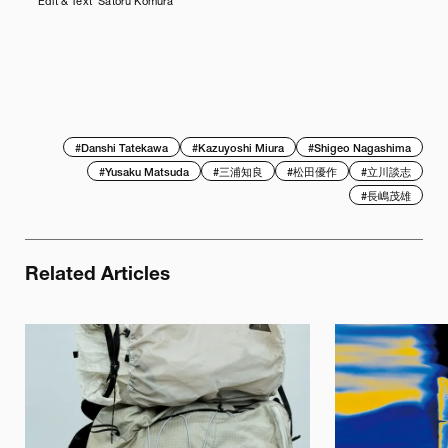
Edit & Text Satoru Komura
#
Danshi Tatekawa
#
Kazuyoshi Miura
#
Shigeo Nagashima
#
Yusaku Matsuda
#
三浦知良
#
松田優作
#
立川談志
#
長嶋茂雄
Related Articles