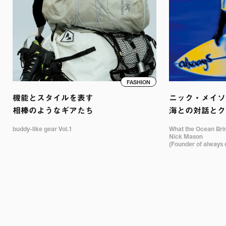
FASHION
機能とスタイルを表す

ニック・メイソン
相棒のようなギアたち
海との対話とク
buddy-like gear Vol.1
What the Ocean Bring
Nick Mason 

(Founder of always 