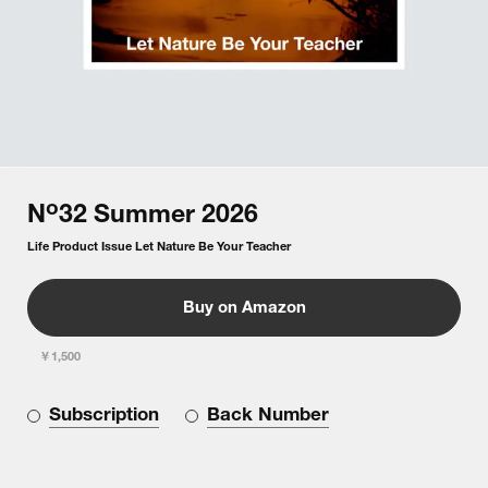
o
N
32
Summer
2026
Life Product Issue Let Nature Be Your Teacher
Buy on Amazon
￥1,500
Subscription
Back Number