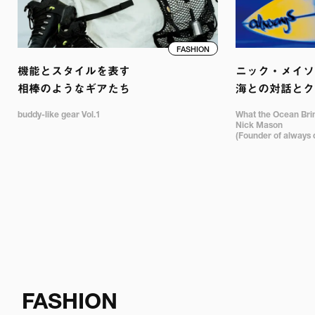
FASHION
機能とスタイルを表す

ニック・メイソン
相棒のようなギアたち
海との対話とク
buddy-like gear Vol.1
What the Ocean Bring
Nick Mason 

(Founder of always 
FASHION