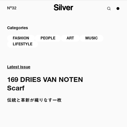
o
N
32
Categories
FASHION
PEOPLE
ART
MUSIC
LIFESTYLE
Latest Issue
169 
DRIES VAN NOTEN

Scarf
伝統と革新が織りなす一枚