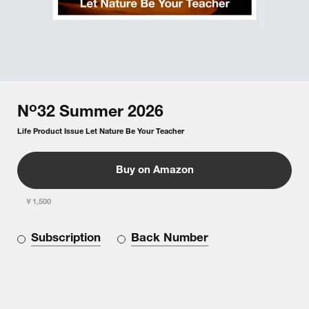
o
N
32
Summer
2026
Life Product Issue Let Nature Be Your Teacher
Buy on Amazon
￥1,500
Subscription
Back Number