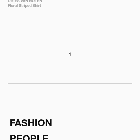
DRIES VAN NOTEN

Floral Striped Shirt
1
FASHION
PEOPLE