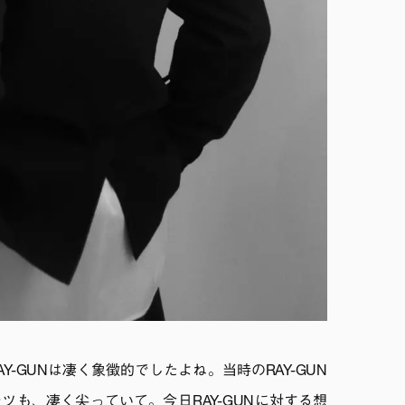
-GUNは凄く象徴的でしたよね。当時のRAY-GUN
ツも、凄く尖っていて。今日RAY-GUNに対する想