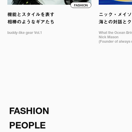
FASHION
機能とスタイルを表す

ニック・メイソン
相棒のようなギアたち
海との対話とク
buddy-like gear Vol.1
What the Ocean Bring
Nick Mason 

(Founder of always 
FASHION
PEOPLE