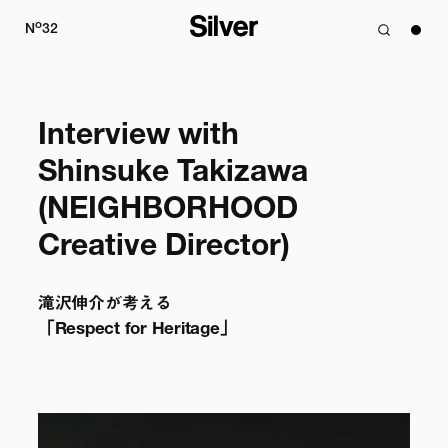
o
N
32
Interview with

Shinsuke Takizawa

(NEIGHBORHOOD 
Creative Director)
滝沢伸介が考える

「Respect for Heritage」