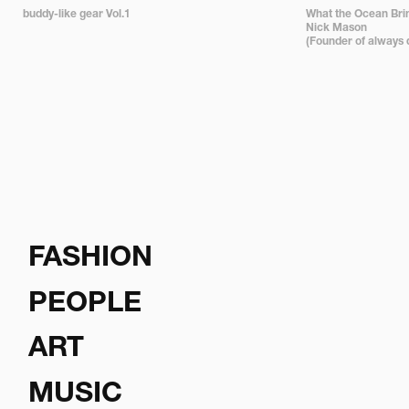
buddy-like gear Vol.1
What the Ocean Bring
Nick Mason 

(Founder of always 
FASHION
PEOPLE
ART
MUSIC