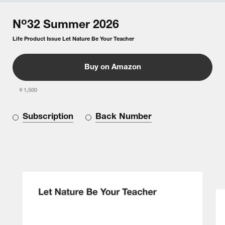
o
N
32
Summer
2026
Life Product Issue Let Nature Be Your Teacher
Buy on Amazon
￥1,500
Subscription
Back Number