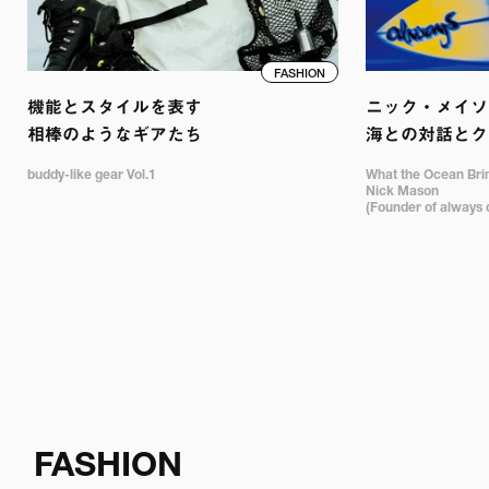
FASHION
機能とスタイルを表す

ニック・メイソン
相棒のようなギアたち
海との対話とク
buddy-like gear Vol.1
What the Ocean Bring
Nick Mason 

(Founder of always 
FASHION