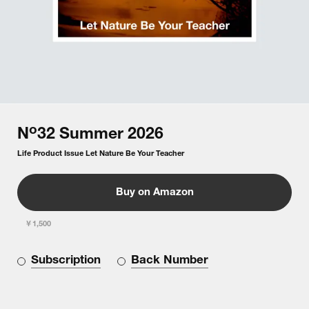
o
N
32
Summer
2026
Life Product Issue Let Nature Be Your Teacher
Buy on Amazon
￥1,500
Subscription
Back Number