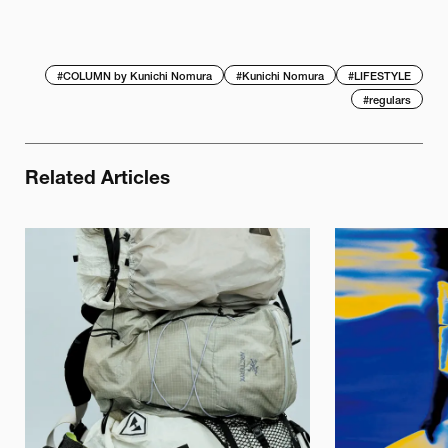
#
COLUMN by Kunichi Nomura
#
Kunichi Nomura
#
LIFESTYLE
#
regulars
Related Articles