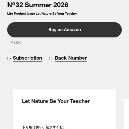
o
N
32
Summer
2026
Life Product Issue Let Nature Be Your Teacher
Buy on Amazon
￥1,500
Subscription
Back Number