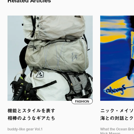
Related Articles
FASHION
機能とスタイルを表す

ニック・メイソン
相棒のようなギアたち
海との対話とク
buddy-like gear Vol.1
What the Ocean Bring