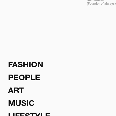
Nick Mason 

(Founder of always 
FASHION
PEOPLE
ART
MUSIC