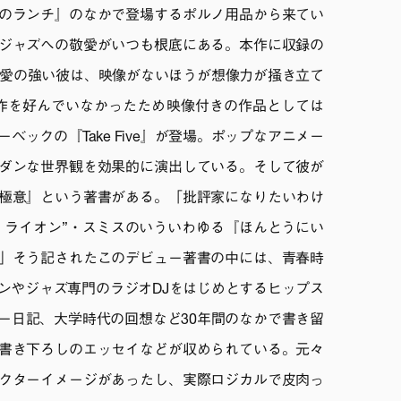
のランチ』のなかで登場するポルノ用品から来てい
ジャズへの敬愛がいつも根底にある。本作に収録の
V（ラジオ愛の強い彼は、映像がないほうが想像力が掻き立て
作を好んでいなかったため映像付きの作品としては
ックの『Take Five』が登場。ポップなアニメー
ダンな世界観を効果的に演出している。そして彼が
極意』という著書がある。「批評家になりたいわけ
・ライオン”・スミスのいういわゆる『ほんとうにい
」そう記されたこのデビュー著書の中には、青春時
ンやジャズ専門のラジオDJをはじめとするヒップス
ー日記、大学時代の回想など30年間のなかで書き留
書き下ろしのエッセイなどが収められている。元々
クターイメージがあったし、実際ロジカルで皮肉っ