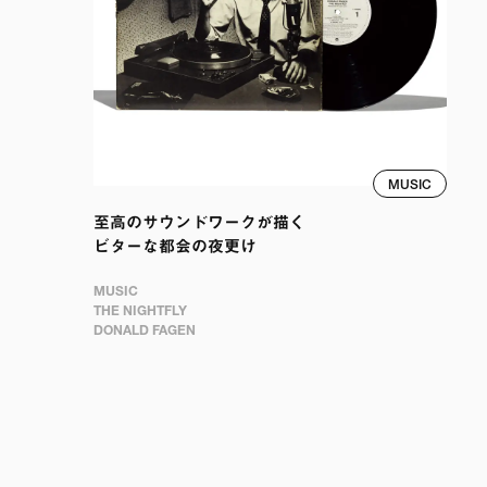
MUSIC
至高のサウンドワークが描く

ビターな都会の夜更け
MUSIC

THE NIGHTFLY

DONALD FAGEN