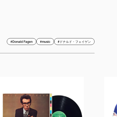
#
Donald Fagen
#
music
#
ドナルド・フェイゲン