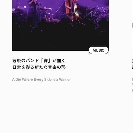
MUSIC
気鋭のバンド「賽」が描く

日常を彩る新たな音楽の形
A Die Where Every Side is a Winner