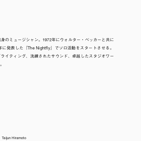
出身のミュージシャン。1972年にウォルター・ベッカーと共に
に発表した『The Nightfly』でソロ活動をスタートさせる。
グライティング、洗練されたサウンド、卓越したスタジオワー
た。
 Taijun Hiramoto