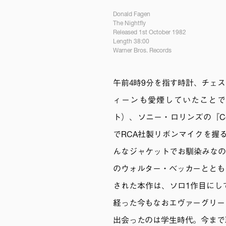
Donald Fagen
The Nightfly
Released 1st October 1982
Length 38:00
Warner Bros. Records
午前4時9分を指す時計、チェ
ィーンも愛煙していたことで
ト）、ソニー・ロリンズの『Conte
でRCA社製リボンマイクを握
んなジャケットでお馴染みなのが、
のウォルター・ベッカーととも
された本作は、ソロ1作目にし
経った今もなおエヴァーグリー
出会ったのは学生時代。今まで