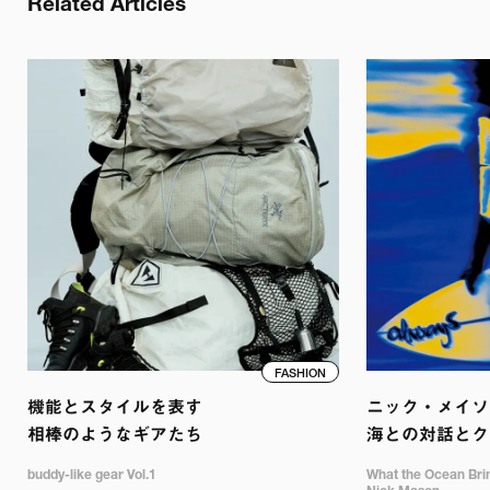
Related Articles
FASHION
機能とスタイルを表す

ニック・メイソン
相棒のようなギアたち
海との対話とク
buddy-like gear Vol.1
What the Ocean Bring