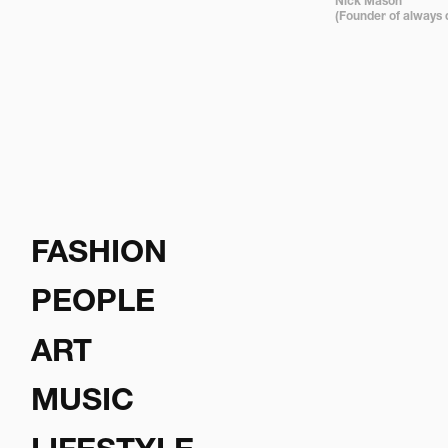
Nick Mason 

(Founder of always 
FASHION
PEOPLE
ART
MUSIC