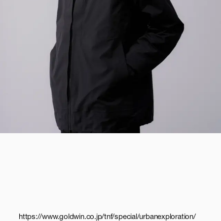
https://www.goldwin.co.jp/tnf/special/urbanexploration/