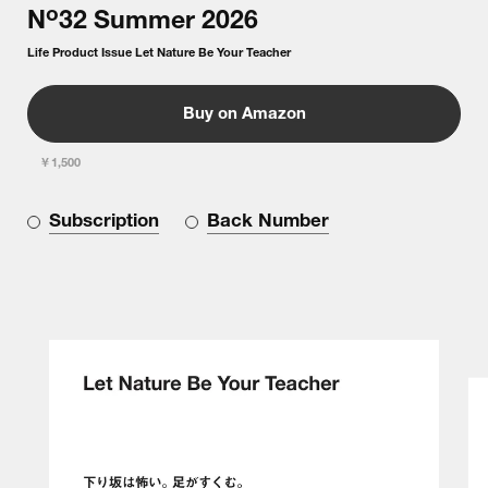
o
N
32
Summer
2026
Life Product Issue Let Nature Be Your Teacher
Buy on Amazon
￥1,500
Subscription
Back Number