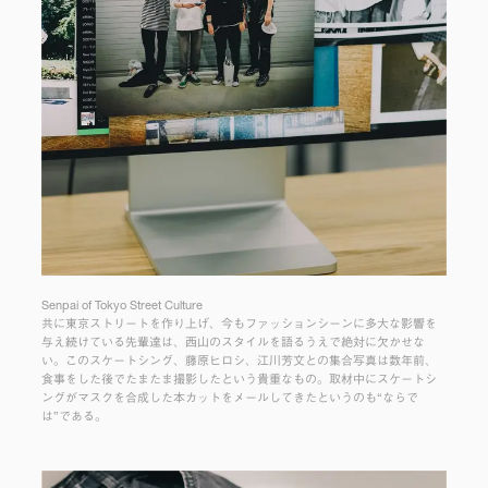
Senpai of Tokyo Street Culture
共に東京ストリートを作り上げ、今もファッションシーンに多大な影響を
与え続けている先輩達は、西山のスタイルを語るうえで絶対に欠かせな
い。このスケートシング、藤原ヒロシ、江川芳文との集合写真は数年前、
食事をした後でたまたま撮影したという貴重なもの。取材中にスケートシ
ングがマスクを合成した本カットをメールしてきたというのも“ならで
は”である。