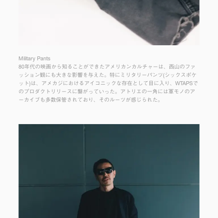
Military Pants
80年代の映画から知ることができたアメリカンカルチャーは、西山のファ
ッション観にも大きな影響を与えた。特にミリタリーパンツ(シックスポケ
ット)は、アメカジにおけるアイコニックな存在として目に入り、WTAPSで
のプロダクトリリースに繋がっていった。アトリエの一角には軍モノのア
ーカイブも多数保管されており、そのルーツが感じられた。