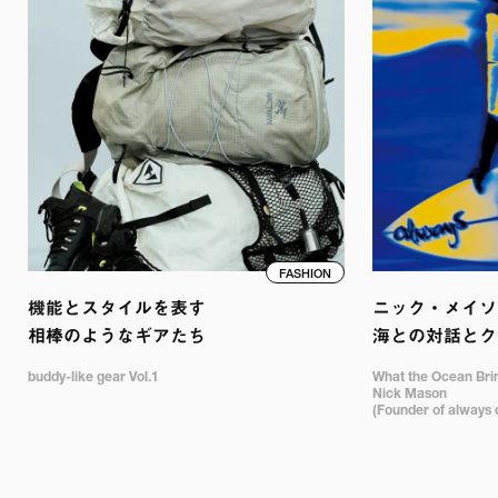
FASHION
機能とスタイルを表す

ニック・メイソン
相棒のようなギアたち
海との対話とク
buddy-like gear Vol.1
What the Ocean Bring
Nick Mason 

(Founder of always 