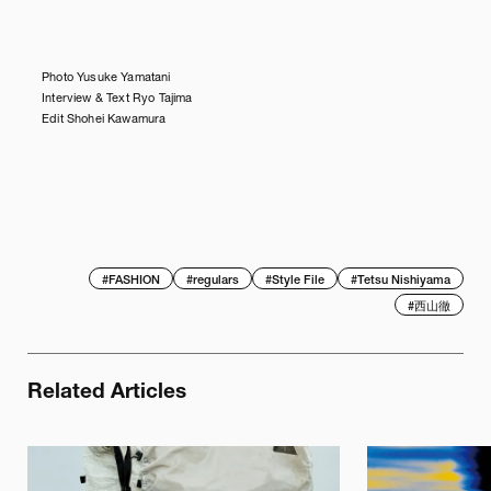
Photo Yusuke Yamatani
Interview & Text Ryo Tajima
Edit Shohei Kawamura
#
FASHION
#
regulars
#
Style File
#
Tetsu Nishiyama
#
西山徹
Related Articles