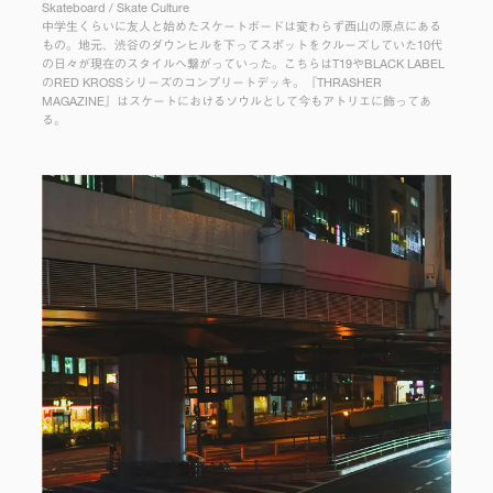
Skateboard / Skate Culture
中学生くらいに友人と始めたスケートボードは変わらず西山の原点にある
もの。地元、渋谷のダウンヒルを下ってスポットをクルーズしていた10代
の日々が現在のスタイルへ繋がっていった。こちらはT19やBLACK LABEL
のRED KROSSシリーズのコンプリートデッキ。『THRASHER
MAGAZINE』はスケートにおけるソウルとして今もアトリエに飾ってあ
る。