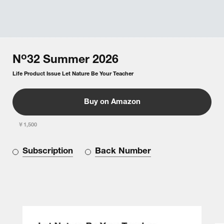
o
N
32
Summer
2026
Life Product Issue Let Nature Be Your Teacher
Buy on Amazon
￥1,500
Subscription
Back Number