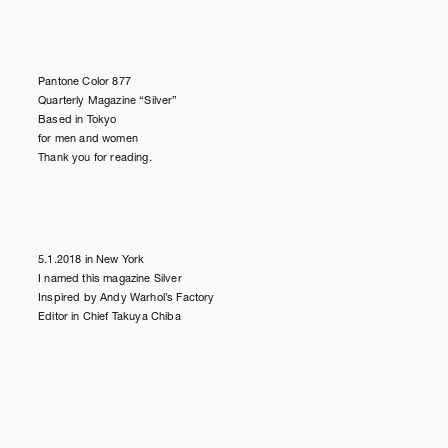
Pantone Color 877
Quarterly Magazine “Silver”
Based in Tokyo
for men and women
Thank you for reading.
5.1.2018 in New York
I named this magazine Silver
Inspired by Andy Warhol’s Factory
Editor in Chief Takuya Chiba