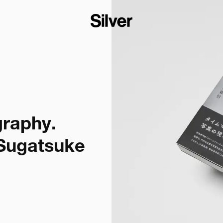
aphy.

ugatsuke
