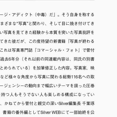
ージ・アディクト（中毒）だ」。そう自身を称する
さまざまな“写真”と関わり、そして目に焼き付けてき
い写真を見てきた経験から本質を突いた写真批評を
てきた彼だが、この度待望の新書籍『写真が終わる
これは写真専門誌『コマーシャル・フォト』で菅付
過去6年分（それ以前の同連載内容は、同氏の別書
とめられている）を加筆修正した内容。写真家、映
など様々な角度から写真に関わる総勢116名への取
ージェンシーの動向まで幅広いテーマを扱った圧巻
を持つ人もそうでない人も楽しめる構成になってい
かねてから菅付と親交の深いSilver編集長 千葉琢
籍の番外編としてSilver WEBにて一部始終を公