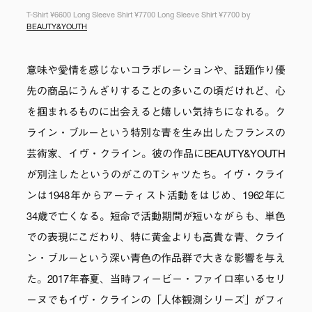
T-Shirt ¥6600 Long Sleeve Shirt ¥7700 Long Sleeve Shirt ¥7700 by
BEAUTY&YOUTH
意味や愛情を感じないコラボレーションや、話題作り優
先の商品にうんざりすることの多いこの頃だけれど、心
を掴まれるものに出会えると嬉しい気持ちになれる。ク
ライン・ブルーという特別な青を生み出したフランスの
芸術家、イヴ・クライン。彼の作品にBEAUTY&YOUTH
が別注したというのがこのTシャツたち。イヴ・クライ
ンは1948年からアーティスト活動をはじめ、1962年に
34歳で亡くなる。短命で活動期間が短いながらも、単色
での表現にこだわり、特に黄金よりも高貴な青、クライ
ン・ブルーという深い青色の作品群で大きな影響を与え
た。2017年春夏、当時フィービー・ファイロ率いるセリ
ーヌでもイヴ・クラインの「人体観測シリーズ」がフィ