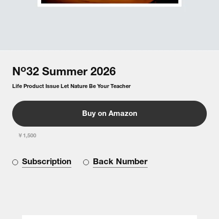
o
N
32
Summer
2026
Life Product Issue Let Nature Be Your Teacher
Buy on Amazon
￥1,500
Subscription
Back Number