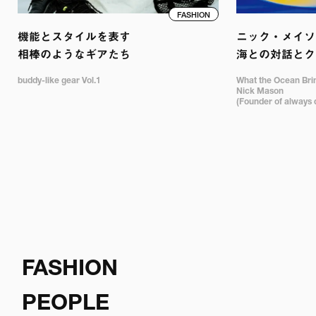
FASHION
機能とスタイルを表す

ニック・メイソン
相棒のようなギアたち
海との対話とク
buddy-like gear Vol.1
What the Ocean Bring
Nick Mason 

(Founder of always 
FASHION
PEOPLE