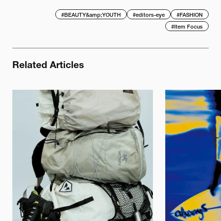
#
BEAUTY&amp;YOUTH
#
editors-eye
#
FASHION
#
Item Focus
Related Articles