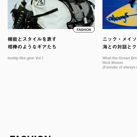
FASHION
機能とスタイルを表す

ニック・メイソン
相棒のようなギアたち
海との対話とク
buddy-like gear Vol.1
What the Ocean Bring
Nick Mason 

(Founder of always 