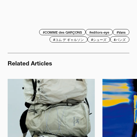
#
COMME des GARÇONS
#
editors-eye
#
Vans
#
コム デ ギャルソン
#
シューズ
#
バンズ
Related Articles