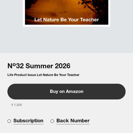
o
N
32
Summer
2026
Life Product Issue Let Nature Be Your Teacher
Buy on Amazon
￥1,500
Subscription
Back Number