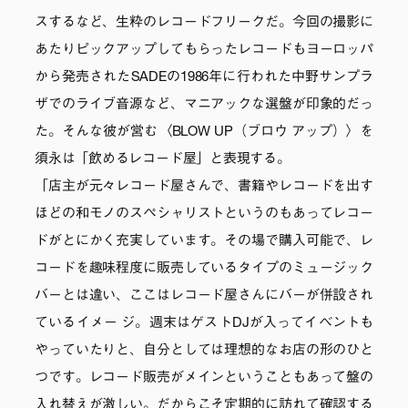
スするなど、生粋のレコードフリークだ。今回の撮影に
あたりピックアップしてもらったレコードもヨーロッパ
から発売されたSADEの1986年に行われた中野サンプラ
ザでのライブ音源など、マニアックな選盤が印象的だっ
た。そんな彼が営む〈BLOW UP（ブロウ アップ）〉を
須永は「飲めるレコード屋」と表現する。
「店主が元々レコード屋さんで、書籍やレコードを出す
ほどの和モノのスペシャリストというのもあってレコー
ドがとにかく充実しています。その場で購入可能で、レ
コードを趣味程度に販売しているタイプのミュージック
バーとは違い、ここはレコード屋さんにバーが併設され
ているイメー ジ。週末はゲストDJが入ってイベントも
やっていたりと、自分としては理想的なお店の形のひと
つです。レコード販売がメインということもあって盤の
入れ替えが激しい。だからこそ定期的に訪れて確認する