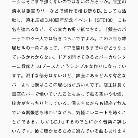
ージはそこまで強くないのではないのだろうか。店主の
清水は銀座のバーなどで修行を積む傍らDJとしても活
動し、須永辰雄DJ40周年記念イベント「STE100」にも
名を連ねるなど、その実力も折り紙つきだ。「銀座のバ
ーって中々一人では行きづらいですよね。このお店も雑
居ビルの一角にあって、ドアを開けるまで中がどうなっ
ているかわからない。ドアを開けてみるとバーカウンタ
ーに数席とDJブースというシンプルな作りになってい
ます。派手な部分はないけど、銀座にあるどんな有名な
バーよりも僕はここの居心地が良いんです。店主は長く
銀座のバーで働いていたこともあって振る舞いやお酒、
接客がきっちりとしている。個人店ながらも銀座で飲ん
でいる緊張感も味わいながら、気軽にレコードを聴くこ
とができる。しかもDJもするのでとにかく音楽に詳し
いんです。彼に聴かせるために選んでいる曲もあります