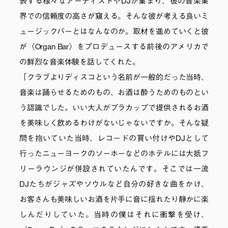
表する様々なアーティストやDJが集まり、彼の音楽業
界での信頼度の高さが窺える。そんな彼が考える良いミ
ュージックバーとはなんなのか。取材を進めていくと彼
が〈Organ Bar〉をプロデュースする前後のアメリカで
の鮮烈な音楽体験を話してくれた。
「クラブよりディスコという名前が一般的だった当時、
音楽は踊らせるためのもの、お酒は酔うためのものとい
う認識でした。いい大人がプラカップで提供されるお酒
を美味しく飲めるわけがないじゃないですか。そんな疑
問を抱いていた当時、レコードの買い付けやDJとして
行ったニューヨークのソーホーなどのホテルには大抵フ
リーラウンジが併設されていたんです。そこでは一流
DJたちがジャズやソウルなど自分の好きな曲をかけ、
お客さんも美味しいお酒を片手に音に揺れたり静かに楽
しんだりしていた。当時の僕はそれに衝撃を受け、