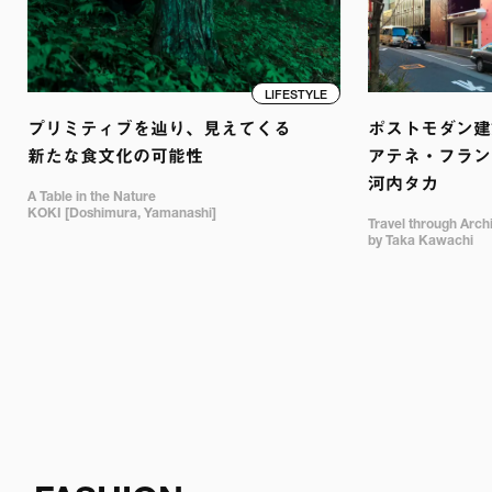
LIFESTYLE
プリミティブを辿り、見えてくる

ポストモダン建築
新たな食文化の可能性
アテネ・フランセ
河内タカ
A Table in the Nature

KOKI [Doshimura, Yamanashi]
Travel through Archit
by Taka Kawachi