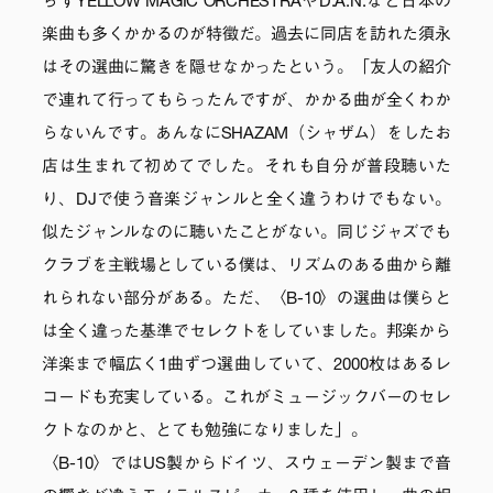
らずYELLOW MAGIC ORCHESTRAやD.A.N.など日本の
楽曲も多くかかるのが特徴だ。過去に同店を訪れた須永
はその選曲に驚きを隠せなかったという。「友人の紹介
で連れて行ってもらったんですが、かかる曲が全くわか
らないんです。あんなにSHAZAM（シャザム）をしたお
店は生まれて初めてでした。それも自分が普段聴いた
り、DJで使う音楽ジャンルと全く違うわけでもない。
似たジャンルなのに聴いたことがない。同じジャズでも
クラブを主戦場としている僕は、リズムのある曲から離
れられない部分がある。ただ、〈B-10〉の選曲は僕らと
は全く違った基準でセレクトをしていました。邦楽から
洋楽まで幅広く1曲ずつ選曲していて、2000枚はあるレ
コードも充実している。これがミュージックバーのセレ
クトなのかと、とても勉強になりました」。
〈B-10〉ではUS製からドイツ、スウェーデン製まで音