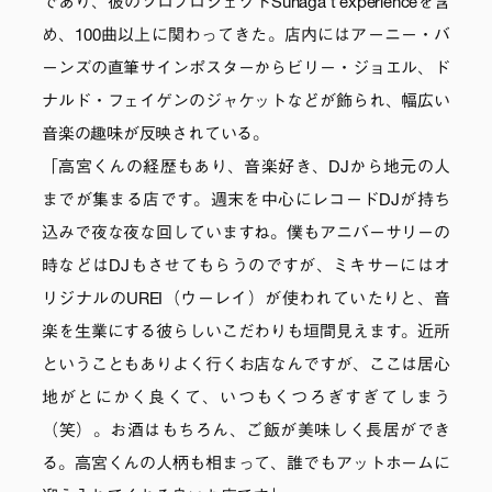
であり、彼のソロプロジェクトSunaga t experienceを含
め、100曲以上に関わってきた。店内にはアーニー・バ
ーンズの直筆サインポスターからビリー・ジョエル、ド
ナルド・フェイゲンのジャケットなどが飾られ、幅広い
音楽の趣味が反映されている。
「高宮くんの経歴もあり、音楽好き、DJから地元の人
までが集まる店です。週末を中心にレコードDJが持ち
込みで夜な夜な回していますね。僕もアニバーサリーの
時などはDJもさせてもらうのですが、ミキサーにはオ
リジナルのUREI（ウーレイ）が使われていたりと、音
楽を生業にする彼らしいこだわりも垣間見えます。近所
ということもありよく行くお店なんですが、ここは居心
地がとにかく良くて、いつもくつろぎすぎてしまう
（笑）。お酒はもちろん、ご飯が美味しく長居ができ
る。高宮くんの人柄も相まって、誰でもアットホームに