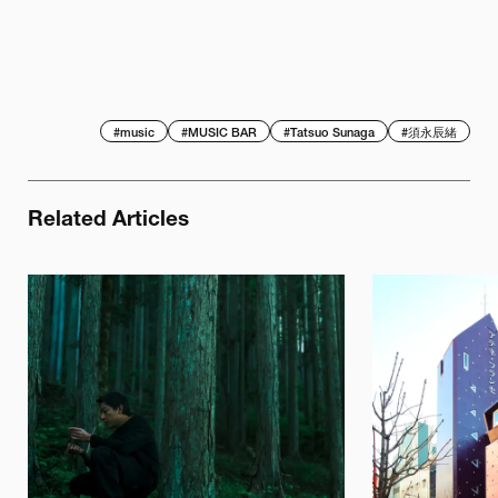
#
music
#
MUSIC BAR
#
Tatsuo Sunaga
#
須永辰緒
Related Articles