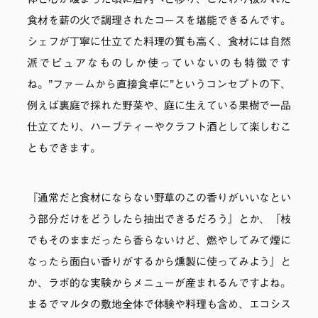
体と心が暖まった頃に店内へと移り、こだわり抜かれた
食材を薪の火で調理されたコースを堪能できるんです。
シェフが丁寧に仕立てた料理の質も高く、食材には自然
派でピュアなものしか使っていないのも特徴です
ね。”ファームから直接食卓に”というコンセプトの下、
例えば裏庭で採れた野菜や、庭に生えている果樹で一品
仕立てたり、ハーブティーやクラフト酒として楽しむこ
ともできます。
『通常だと食材にならない野草のこの香りがいいなとい
う部分だけをどうしたら抽出できるだろう』とか、『枝
でもそのままだったら香らないけど、燃やしてみて煙に
なったら面白い香りがするから燻製に使ってみよう』と
か、ラボ的な実験からメニューが産まれるんですよね。
まるでマルタの敷地全体で体験や料理も含め、エコシス