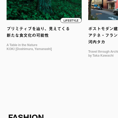
LIFESTYLE
プリミティブを辿り、見えてくる

ポストモダン建築
新たな食文化の可能性
アテネ・フランセ
河内タカ
A Table in the Nature

KOKI [Doshimura, Yamanashi]
Travel through Archit
by Taka Kawachi