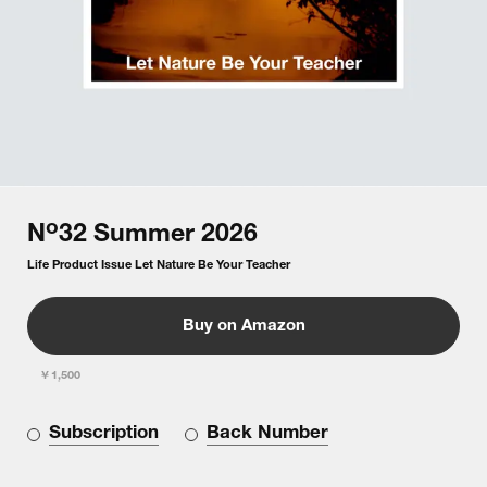
o
N
32
Summer
2026
Life Product Issue Let Nature Be Your Teacher
Buy on Amazon
￥1,500
Subscription
Back Number