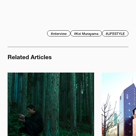
#
interview
#
Kei Murayama
#
LIFESTYLE
Related Articles