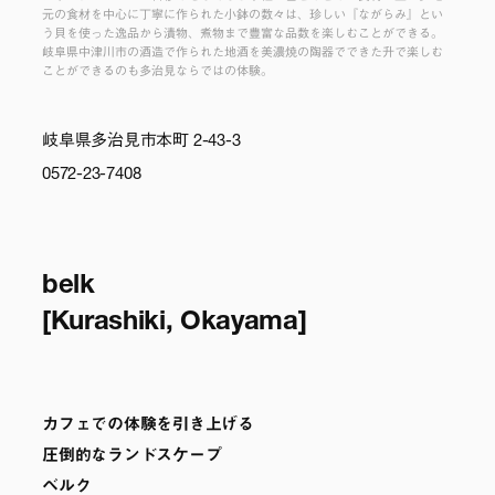
元の食材を中心に丁寧に作られた小鉢の数々は、珍しい『ながらみ』とい
う貝を使った逸品から漬物、煮物まで豊富な品数を楽しむことができる。
岐阜県中津川市の酒造で作られた地酒を美濃焼の陶器でできた升で楽しむ
ことができるのも多治見ならではの体験。
岐阜県多治見市本町 2-43-3
0572-23-7408
belk
[Kurashiki, Okayama]
カフェでの体験を引き上げる
圧倒的なランドスケープ
ベルク