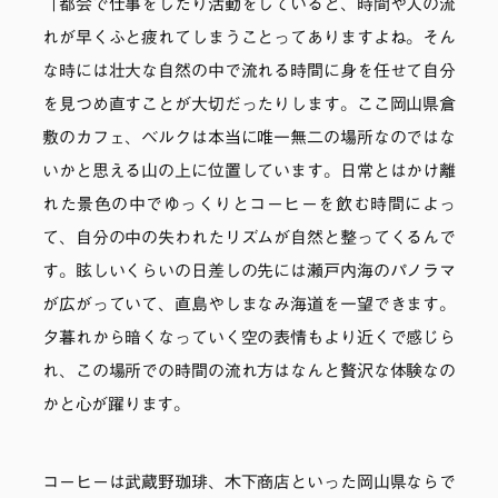
「都会で仕事をしたり活動をしていると、時間や人の流
れが早くふと疲れてしまうことってありますよね。そん
な時には壮大な自然の中で流れる時間に身を任せて自分
を見つめ直すことが大切だったりします。ここ岡山県倉
敷のカフェ、ベルクは本当に唯一無二の場所なのではな
いかと思える山の上に位置しています。日常とはかけ離
れた景色の中でゆっくりとコーヒーを飲む時間によっ
て、自分の中の失われたリズムが自然と整ってくるんで
す。眩しいくらいの日差しの先には瀬戸内海のパノラマ
が広がっていて、直島やしまなみ海道を一望できます。
夕暮れから暗くなっていく空の表情もより近くで感じら
れ、この場所での時間の流れ方はなんと贅沢な体験なの
かと心が躍ります。
コーヒーは武蔵野珈琲、木下商店といった岡山県ならで