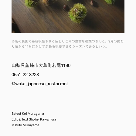
お店の裏山で毎朝収穫される色とりどりの豊富な種類のきのこ。9月の終わ
り頃から11月にかけてが最も収穫できるシーズンであるという。
山梨県韮崎市大草町若尾1190
0551-22-8228
@waka_japanese_restaurant
Select Kei Murayama
Edit & Text Shohei Kawamura
Mikuto Murayama