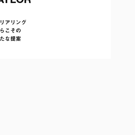
アリング

こその

たな提案