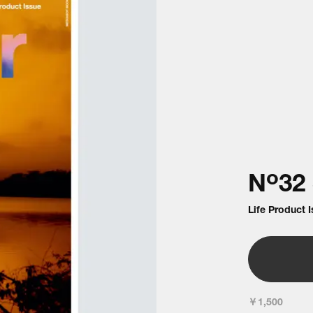
o
N
32
Life Product 
￥1,500