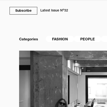
o
Latest Issue
N
32
Subscribe
Categories
FASHION
PEOPLE