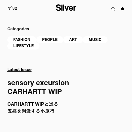
o
N
32
Categories
FASHION
PEOPLE
ART
MUSIC
LIFESTYLE
Latest Issue
sensory excursion

CARHARTT WIP
CARHARTT WIPと巡る

五感を刺激する小旅行