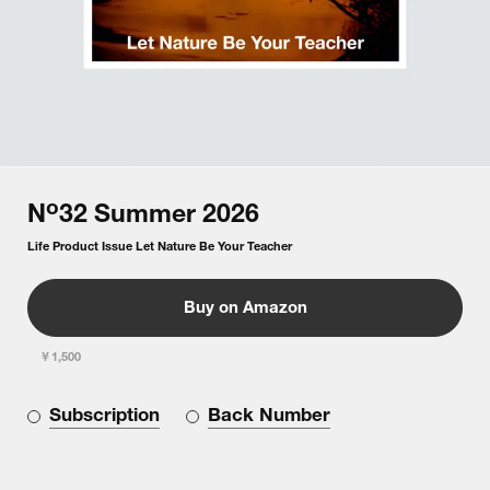
o
N
32
Summer
2026
Life Product Issue Let Nature Be Your Teacher
Buy on Amazon
￥1,500
Subscription
Back Number